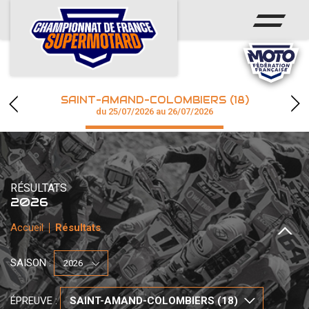
ACCUEIL
ACTUS
CALENDRIER
SAINT-AMAND-COLOMBIERS (18)
CHAMPIONNAT
du 25/07/2026 au 26/07/2026
RÉSULTATS
PHOTOS / WEB TV
RÉSULTATS
2026
Accueil
Résultats
accéder à la billetterie
SAISON :
ÉPREUVE :