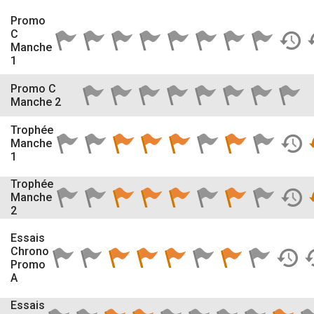
Promo
C
Manche
1
Promo C
Manche 2
Trophée
Manche
1
Trophée
Manche
2
Essais
Chrono
Promo
A
Essais