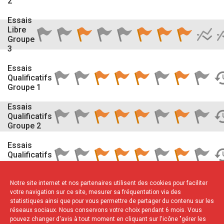
2
Essais
Libre
Groupe
3
Essais
Qualificatifs
Groupe 1
Essais
Qualificatifs
Groupe 2
Essais
Qualificatifs
Groupe 3
Notre site internet et nos partenaires utilisent des cookies pour faciliter
votre navigation sur ce site, mesurer sa fréquentation via des
statistiques ainsi que pour vous permettre de partager du contenu sur les
NOS PARTENAIRES
réseaux sociaux. Nous conservons votre choix pendant 6 mois. Vous
pouvez changer d'avis à tout moment en cliquant sur l'icône "gérer les