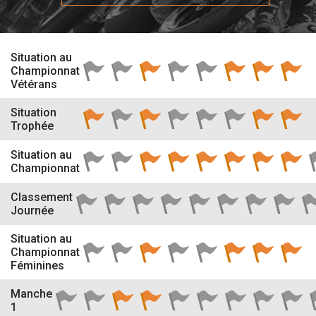
Situation au
Championnat
Vétérans
Situation
Trophée
Situation au
Championnat
Classement
Journée
Situation au
Championnat
Féminines
Manche
1