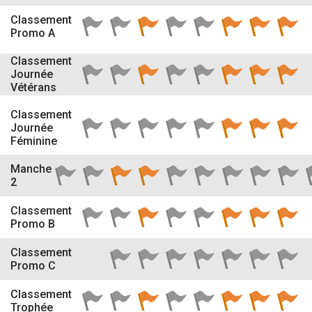
Classement
Promo A
Classement
Journée
Vétérans
Classement
Journée
Féminine
Manche
2
Classement
Promo B
Classement
Promo C
Classement
Trophée