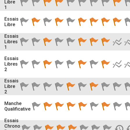
Libre
1
Essais
Libre
Essais
Libres
1
Essais
Libres
2
Essais
Libre
2
Manche
Qualificative
Essais
Chrono