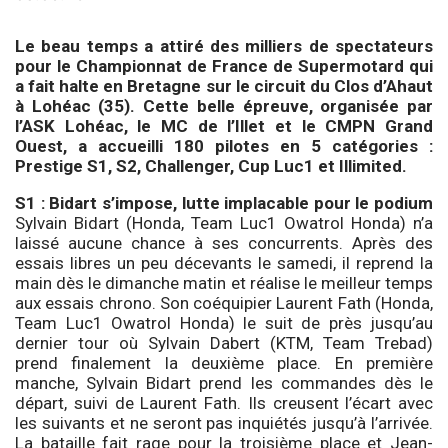
Le beau temps a attiré des milliers de spectateurs
pour le Championnat de France de Supermotard qui
a fait halte en Bretagne sur le circuit du Clos d’Ahaut
à Lohéac (35). Cette belle épreuve, organisée par
l’ASK Lohéac, le MC de l’Illet et le CMPN Grand
Ouest, a accueilli 180 pilotes en 5 catégories :
Prestige S1, S2, Challenger, Cup Luc1 et Illimited.
S1 : Bidart s’impose, lutte implacable pour le podium
Sylvain Bidart (Honda, Team Luc1 Owatrol Honda) n’a
laissé aucune chance à ses concurrents. Après des
essais libres un peu décevants le samedi, il reprend la
main dès le dimanche matin et réalise le meilleur temps
aux essais chrono. Son coéquipier Laurent Fath (Honda,
Team Luc1 Owatrol Honda) le suit de près jusqu’au
dernier tour où Sylvain Dabert (KTM, Team Trebad)
prend finalement la deuxième place. En première
manche, Sylvain Bidart prend les commandes dès le
départ, suivi de Laurent Fath. Ils creusent l’écart avec
les suivants et ne seront pas inquiétés jusqu’à l’arrivée.
La bataille fait rage pour la troisième place et Jean-