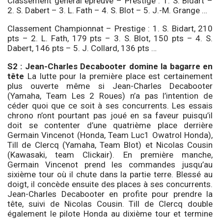
Classement général épreuve – Prestige : 1. S. Bidart –
2. S. Dabert – 3. L. Fath – 4. S. Blot – 5. J.-M. Grange …
Classement Championnat – Prestige : 1. S. Bidart, 210
pts – 2. L. Fath, 179 pts – 3. S. Blot, 150 pts – 4. S.
Dabert, 146 pts – 5. J. Collard, 136 pts …
S2 : Jean-Charles Decabooter domine la bagarre en
tête
La lutte pour la première place est certainement
plus ouverte même si Jean-Charles Decabooter
(Yamaha, Team Les 2 Roues) n’a pas l’intention de
céder quoi que ce soit à ses concurrents. Les essais
chrono n’ont pourtant pas joué en sa faveur puisqu’il
doit se contenter d’une quatrième place derrière
Germain Vincenot (Honda, Team Luc1 Owatrol Honda),
Till de Clercq (Yamaha, Team Blot) et Nicolas Cousin
(Kawasaki, team Clickair). En première manche,
Germain Vincenot prend les commandes jusqu’au
sixième tour où il chute dans la partie terre. Blessé au
doigt, il concède ensuite des places à ses concurrents.
Jean-Charles Decabooter en profite pour prendre la
tête, suivi de Nicolas Cousin. Till de Clercq double
également le pilote Honda au dixième tour et termine