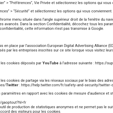
ier” > “Préférences”, Vie Privée et sélectionnez les options qui vous
ences” > “Sécurité” et sélectionnez les options qui vous conviennent.
rome menu située dans l’angle supérieur droit de la fenêtre du navi
tres avancés. Dans la section Confidentialité, décochez tous les par
onfidentialité, cette information n’est pas transmise à Google.
is en place par l’association European Digital Advertising Alliance (
és par les entreprises inscrites sur ce site lorsque vous visitez leur
c les cookies déposés par
YouTube
à l’adresse suivante :
https://s
es cookies de partage via les réseaux sociaux par le biais des adre
ies/
Twitter
:
https://help.twitter.com/fr/safety-and-security/twitter-
 paramètres en rapport avec les cookies de mesure d’audience et st
e/gaoptout?hl=fr
til de production de statistiques anonymes et ne permet pas le suivi 
accord des visiteurs pour les cookies.