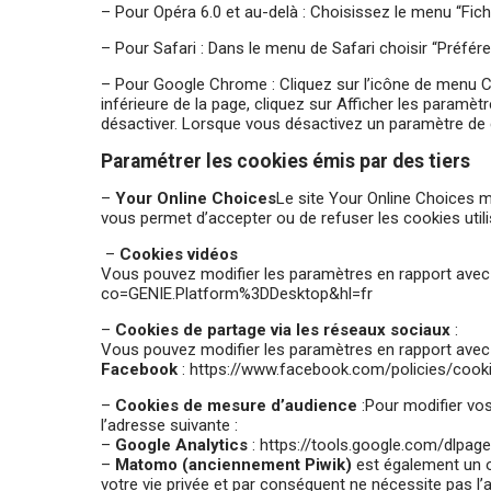
– Pour Opéra 6.0 et au-delà : Choisissez le menu “Fich
– Pour Safari : Dans le menu de Safari choisir “Préfér
– Pour Google Chrome : Cliquez sur l’icône de menu Ch
inférieure de la page, cliquez sur Afficher les paramè
désactiver. Lorsque vous désactivez un paramètre de c
Paramétrer les cookies émis par des tiers
–
Your Online Choices
Le site
Your Online Choices
m
vous permet d’accepter ou de refuser les cookies utilis
–
Cookies vidéos
Vous pouvez modifier les paramètres en rapport ave
co=GENIE.Platform%3DDesktop&hl=fr
–
Cookies de partage via les réseaux sociaux
:
Vous pouvez modifier les paramètres en rapport avec l
Facebook
:
https://www.facebook.com/policies/cook
–
Cookies de mesure d’audience
:Pour modifier vos
l’adresse suivante :
–
Google Analytics
:
https://tools.google.com/dlpag
–
Matomo (anciennement Piwik)
est également un ou
votre vie privée et par conséquent ne nécessite pas l’