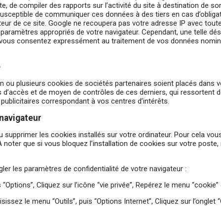
te, de compiler des rapports sur l’activité du site à destination de son
 est susceptible de communiquer ces données à des tiers en cas d’oblig
teur de ce site. Google ne recoupera pas votre adresse IP avec tou
s paramètres appropriés de votre navigateur. Cependant, une telle désa
rnet, vous consentez expressément au traitement de vos données nomin
e
u’un ou plusieurs cookies de sociétés partenaires soient placés dans v
d’accès et de moyen de contrôles de ces derniers, qui ressortent de
 publicitaires correspondant à vos centres d’intérêts.
 navigateur
u supprimer les cookies installés sur votre ordinateur. Pour cela vou
A noter que si vous bloquez l’installation de cookies sur votre poste,
er les paramètres de confidentialité de votre navigateur :
is “Options”, Cliquez sur l’icône “vie privée”, Repérez le menu “cookie
sissez le menu “Outils”, puis “Options Internet”, Cliquez sur l’onglet 