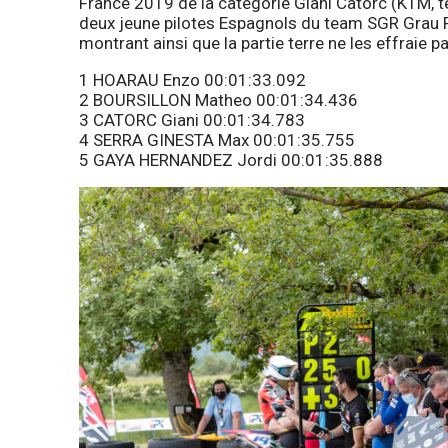
France 2019 de la catégorie Giani Catorc (KTM, t
deux jeune pilotes Espagnols du team SGR Grau R
montrant ainsi que la partie terre ne les effraie 
1 HOARAU Enzo 00:01:33.092
2 BOURSILLON Matheo 00:01:34.436
3 CATORC Giani 00:01:34.783
4 SERRA GINESTA Max 00:01:35.755
5 GAYA HERNANDEZ Jordi 00:01:35.888