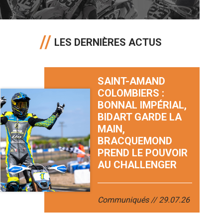
LES DERNIÈRES ACTUS
SAINT-AMAND
COLOMBIERS :
BONNAL IMPÉRIAL,
BIDART GARDE LA
MAIN,
BRACQUEMOND
PREND LE POUVOIR
AU CHALLENGER
Communiqués
29.07.26