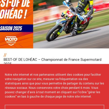
//
BEST-OF DE LOHÉAC – Championnat de France Supermotard
2025
Notre site internet et nos partenaires utilisent des cookies pour faciliter
votre navigation sur ce site, mesurer sa fréquentation via des
NOS PARTENAIRES
statistiques ainsi que pour vous permettre de partager du contenu sur les
réseaux sociaux. Nous conservons votre choix pendant 6 mois. Vous
pouvez changer d'avis à tout moment en cliquant sur l'icône "gérer les
cookies" en bas à gauche de chaque page de notre site internet.