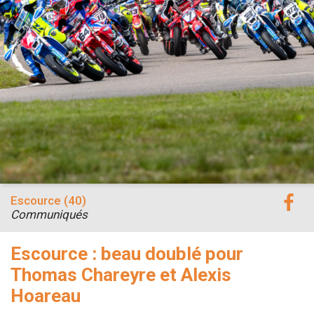
Escource (40)
Communiqués
Escource : beau doublé pour
Thomas Chareyre et Alexis
Hoareau