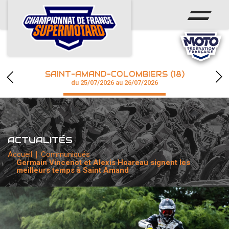
ACCUEIL
ACTUS
CALENDRIER
SAINT-AMAND-COLOMBIERS (18)
CHAMPIONNAT
du 25/07/2026 au 26/07/2026
RÉSULTATS
PHOTOS / WEB TV
ACTUALITÉS
Accueil
Communiqués
Germain Vincenot et Alexis Hoareau signent les
accéder à la billetterie
meilleurs temps à Saint Amand