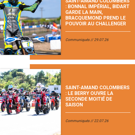
SAINT-AMAND COLOMBIERS
: BONNAL IMPÉRIAL, BIDART
GARDE LA MAIN,
BRACQUEMOND PREND LE
POUVOIR AU CHALLENGER
Communiqués
29.07.26
SAINT-AMAND COLOMBIERS
: LE BERRY OUVRE LA
SECONDE MOITIÉ DE
SAISON
Communiqués
22.07.26