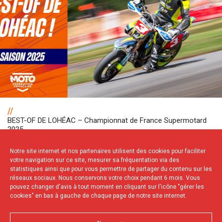
//
BEST-OF DE LOHÉAC – Championnat de France Supermotard
2025
Notre site internet et nos partenaires utilisent des cookies pour faciliter
votre navigation sur ce site, mesurer sa fréquentation via des
NOS PARTENAIRES
statistiques ainsi que pour vous permettre de partager du contenu sur les
réseaux sociaux. Nous conservons votre choix pendant 6 mois. Vous
pouvez changer d'avis à tout moment en cliquant sur l'icône "gérer les
cookies" en bas à gauche de chaque page de notre site internet.