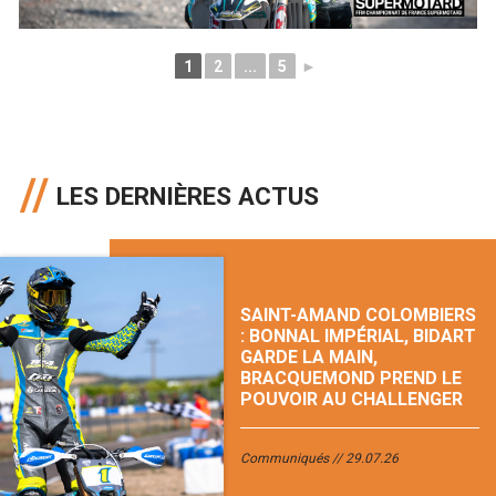
1
2
...
5
►
LES DERNIÈRES ACTUS
SAINT-AMAND COLOMBIERS
: BONNAL IMPÉRIAL, BIDART
GARDE LA MAIN,
BRACQUEMOND PREND LE
POUVOIR AU CHALLENGER
Communiqués
29.07.26