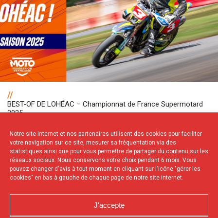
//
BEST-OF DE LOHÉAC – Championnat de France Supermotard
2025
Notre site internet et nos partenaires utilisent des cookies pour faciliter
votre navigation sur ce site, mesurer sa fréquentation via des
statistiques ainsi que pour vous permettre de partager du contenu sur les
NOS PARTENAIRES
réseaux sociaux. Nous conservons votre choix pendant 6 mois. Vous
pouvez changer d'avis à tout moment en cliquant sur l'icône "gérer les
cookies" en bas à gauche de chaque page de notre site internet.
J'accepte