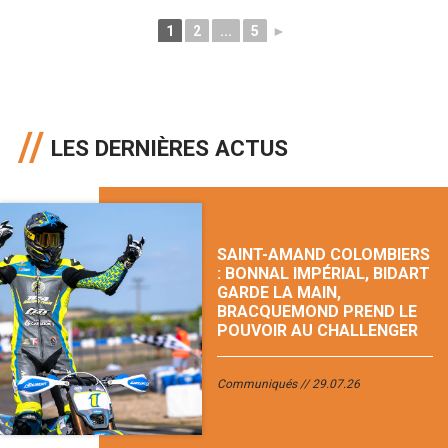
1
2
...
5
►
LES DERNIÈRES ACTUS
SAINT-AMAND COLOMBIERS
: BONNAL IMPÉRIAL, BIDART
GARDE LA MAIN,
BRACQUEMOND PREND LE
POUVOIR AU CHALLENGER
Communiqués
29.07.26