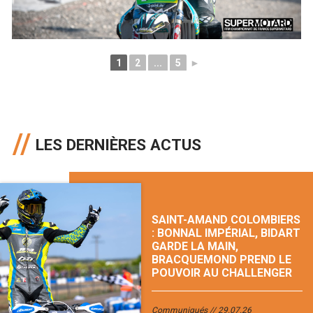
1
2
...
5
►
LES DERNIÈRES ACTUS
SAINT-AMAND COLOMBIERS
: BONNAL IMPÉRIAL, BIDART
GARDE LA MAIN,
BRACQUEMOND PREND LE
POUVOIR AU CHALLENGER
Communiqués
29.07.26