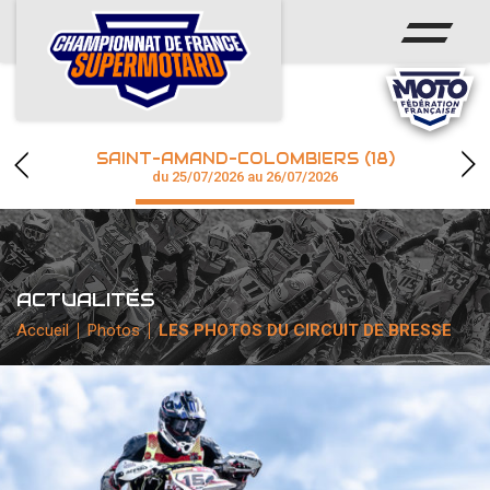
ACCUEIL
ACTUS
CALENDRIER
SAINT-AMAND-COLOMBIERS (18)
CHAMPIONNAT
du 25/07/2026 au 26/07/2026
RÉSULTATS
PHOTOS / WEB TV
ACTUALITÉS
Accueil
Photos
LES PHOTOS DU CIRCUIT DE BRESSE
accéder à la billetterie