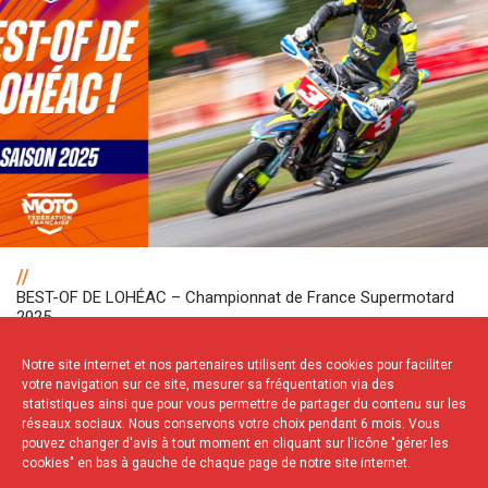
//
BEST-OF DE LOHÉAC – Championnat de France Supermotard
2025
Notre site internet et nos partenaires utilisent des cookies pour faciliter
votre navigation sur ce site, mesurer sa fréquentation via des
NOS PARTENAIRES
statistiques ainsi que pour vous permettre de partager du contenu sur les
réseaux sociaux. Nous conservons votre choix pendant 6 mois. Vous
pouvez changer d'avis à tout moment en cliquant sur l'icône "gérer les
cookies" en bas à gauche de chaque page de notre site internet.