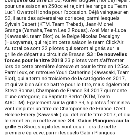
pour une saison en 250cc et rejoint les rangs du Team
Luc1 Owatrol Honda pour l’occasion. Déjà vainqueur en
S2, il aura des adversaires coriaces, parmi lesquels
Sylvain Dabert (KTM, Team Trebad), Jean-Michel
Grange (Yamaha, Team Les 2 Roues), Axel Marie-Luce
(Kawasaki, team Blot) ou le Belge Nicolas Decaigny
(Husqvarna), qui rejoint cette saison le team Click’Air.
Au total ce sont 22 pilotes qui seront alignés sur la
grille de départ au circuit de Bresse.
S3 : De nouvelles
forces pour le titre 2018
23 pilotes vont s’affronter
lors de cette première épreuve et pour le titre en 125cc.
Parmi eux, on retrouve Youri Catherine (Kawasaki, Team
Blot), qui a terminé troisième de la catégorie en 2017,
et qui va bien sûr se battre pour le titre, mais également
Steve Bonnal, Champion de France S4 2017 qui monte
d’une catégorie, ou Baptiste Berlot (KTM, Team
ADCLIM). Également sur la grille S3, 6 pilotes féminines
vont disputer un titre de Championne de France. C’est
Hélène Emery (Kawasaki) qui détient le titre 2017, et qui
le remet en jeu cette année.
S4 : Gabin Planques sur la
grille
En 85cc, six pilotes vont courir lors de cette
première épreuve, parmi lesquels Gabin Planques