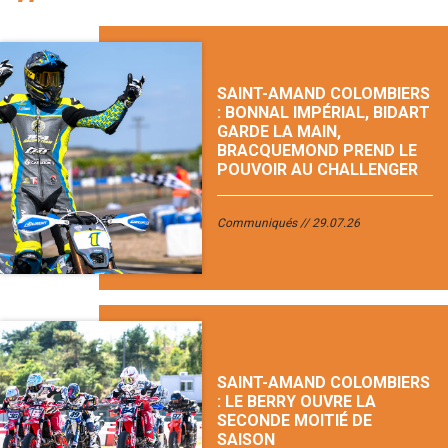
SAINT-AMAND COLOMBIERS
: BONNAL IMPÉRIAL, BIDART
GARDE LA MAIN,
BRACQUEMOND PREND LE
POUVOIR AU CHALLENGER
Communiqués
29.07.26
SAINT-AMAND COLOMBIERS
: LE BERRY OUVRE LA
SECONDE MOITIÉ DE
SAISON