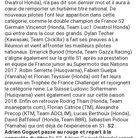
Owatrol Honda), n’a pas dit son dernier mot et il aura à
cœur de remporter un huitième titre national. De
nouveaux pilotes font leur apparition dans cette
catégorie, comme le double champion de France S2
Germain Vincenot (Honda, Team Luc1 Owatrol Honda)
qui entre dans la cour des grands. Dylan Techer
(Kawasaki, Team Click’Air) a fait ses preuves à La
Réunion et vient affronter les meilleurs pilotes
nationaux. Emerick Bunod (Honda, Team Gazza Racing)
s’aligne également sur la grille S1 après sa prestation
en équipe de France junior au Supermoto des Nations
2017. Robin Serrette (Husqvarna), Fabien Guelpa
(Yamaha) et Florian Teyssier (Honda) ont fait leurs
preuves en Trophée de France Challenger et rejoignent
la catégorie reine. Le Suisse Ludovic Soltermann
(Husqvarna) vient également courir sur cette saison
2018. Enfin on retrouve Rodrig Thain (Honda, Team
insaneparts.com), Florian Catrice (TM), Alexandre
Precop (KTM, Team ADCLIM), Lucas Berthoux (Honda),
David Baffeleuf (Honda, Team BBR), Sébastien Pidoux
(Yamaha) qui ont déjà de l’expérience en S1.
S2 :
Adrien Goguet passe au rouge et repart à la
conquête du titre
En S2, Adrien Goguet (Honda) repart