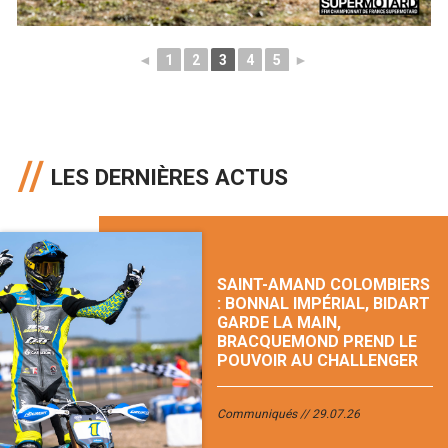
◄
1
2
3
4
5
►
LES DERNIÈRES ACTUS
SAINT-AMAND COLOMBIERS
: BONNAL IMPÉRIAL, BIDART
GARDE LA MAIN,
BRACQUEMOND PREND LE
POUVOIR AU CHALLENGER
Communiqués
29.07.26