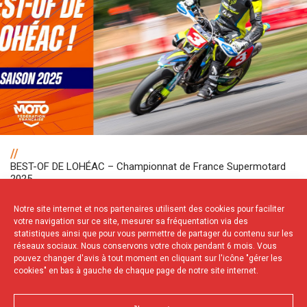
//
BEST-OF DE LOHÉAC – Championnat de France Supermotard
2025
Notre site internet et nos partenaires utilisent des cookies pour faciliter
votre navigation sur ce site, mesurer sa fréquentation via des
NOS PARTENAIRES
statistiques ainsi que pour vous permettre de partager du contenu sur les
réseaux sociaux. Nous conservons votre choix pendant 6 mois. Vous
pouvez changer d'avis à tout moment en cliquant sur l'icône "gérer les
cookies" en bas à gauche de chaque page de notre site internet.