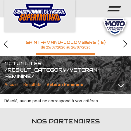
ACCUEIL
ACTUS
CALENDRIER
SAINT-AMAND-COLOMBIERS (18)
CHAMPIONNAT
du 25/07/2026 au 26/07/2026
RÉSULTATS
ACTUALITÉS
/RESULT_CATEGORY/VETERAN-
PHOTOS / WEB TV
FEMININE/
Accueil
Résultats
Vétéran Féminine
accéder à la billetterie
Désolé, aucun post ne correspond à vos critères.
TOUTES
COMMUNIQUÉS
PHOTOS
TOUTES LES ACTUS
NOS PARTENAIRES