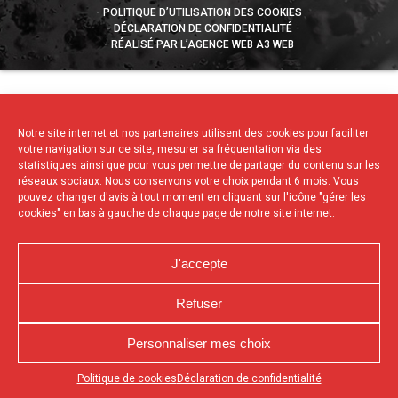
POLITIQUE D’UTILISATION DES COOKIES
DÉCLARATION DE CONFIDENTIALITÉ
RÉALISÉ PAR L’AGENCE WEB A3 WEB
Notre site internet et nos partenaires utilisent des cookies pour faciliter
votre navigation sur ce site, mesurer sa fréquentation via des
statistiques ainsi que pour vous permettre de partager du contenu sur les
réseaux sociaux. Nous conservons votre choix pendant 6 mois. Vous
pouvez changer d'avis à tout moment en cliquant sur l'icône "gérer les
cookies" en bas à gauche de chaque page de notre site internet.
J'accepte
Refuser
Personnaliser mes choix
Appuyez sur le bouton partager en bas de votre
Politique de cookies
Déclaration de confidentialité
navigateur, puis sur "Sur l'écran d'accueil" pour obtenir le