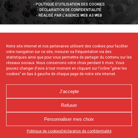
POLITIQUE D’UTILISATION DES COOKIES
DÉCLARATION DE CONFIDENTIALITÉ
RÉALISÉ PAR L’AGENCE WEB A3 WEB
Notre site internet et nos partenaires utilisent des cookies pour faciliter
votre navigation sur ce site, mesurer sa fréquentation via des
statistiques ainsi que pour vous permettre de partager du contenu sur les
réseaux sociaux. Nous conservons votre choix pendant 6 mois. Vous
pouvez changer d'avis à tout moment en cliquant sur l'icône "gérer les
cookies" en bas à gauche de chaque page de notre site internet.
J'accepte
Refuser
Personnaliser mes choix
Appuyez sur le bouton partager en bas de votre
Politique de cookies
Déclaration de confidentialité
navigateur, puis sur "Sur l'écran d'accueil" pour obtenir le