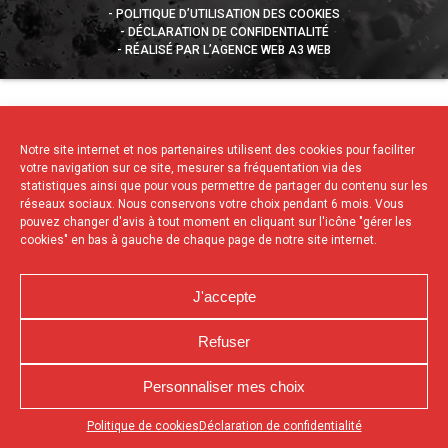
POLITIQUE D’UTILISATION DES COOKIES
DÉCLARATION DE CONFIDENTIALITÉ
RÉALISÉ PAR L’AGENCE WEB A3 WEB
Notre site internet et nos partenaires utilisent des cookies pour faciliter
votre navigation sur ce site, mesurer sa fréquentation via des
statistiques ainsi que pour vous permettre de partager du contenu sur les
réseaux sociaux. Nous conservons votre choix pendant 6 mois. Vous
pouvez changer d'avis à tout moment en cliquant sur l'icône "gérer les
cookies" en bas à gauche de chaque page de notre site internet.
J'accepte
Refuser
Personnaliser mes choix
Appuyez sur le bouton partager en bas de votre
Politique de cookies
Déclaration de confidentialité
navigateur, puis sur "Sur l'écran d'accueil" pour obtenir le