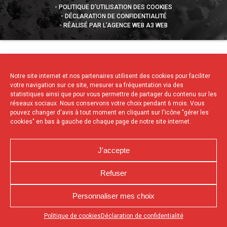
POLITIQUE D’UTILISATION DES COOKIES
DÉCLARATION DE CONFIDENTIALITÉ
RÉALISÉ PAR L’AGENCE WEB A3 WEB
Notre site internet et nos partenaires utilisent des cookies pour faciliter
votre navigation sur ce site, mesurer sa fréquentation via des
statistiques ainsi que pour vous permettre de partager du contenu sur les
réseaux sociaux. Nous conservons votre choix pendant 6 mois. Vous
pouvez changer d'avis à tout moment en cliquant sur l'icône "gérer les
cookies" en bas à gauche de chaque page de notre site internet.
J'accepte
Refuser
Personnaliser mes choix
Appuyez sur le bouton partager en bas de votre
Politique de cookies
Déclaration de confidentialité
navigateur, puis sur "Sur l'écran d'accueil" pour obtenir le