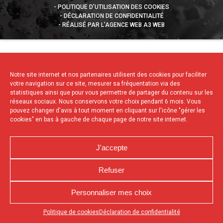
POLITIQUE D’UTILISATION DES COOKIES
DÉCLARATION DE CONFIDENTIALITÉ
RÉALISÉ PAR L’AGENCE WEB A3 WEB
Notre site internet et nos partenaires utilisent des cookies pour faciliter
votre navigation sur ce site, mesurer sa fréquentation via des
statistiques ainsi que pour vous permettre de partager du contenu sur les
réseaux sociaux. Nous conservons votre choix pendant 6 mois. Vous
pouvez changer d'avis à tout moment en cliquant sur l'icône "gérer les
cookies" en bas à gauche de chaque page de notre site internet.
J'accepte
Refuser
Personnaliser mes choix
Appuyez sur le bouton partager en bas de votre
Politique de cookies
Déclaration de confidentialité
navigateur, puis sur "Sur l'écran d'accueil" pour obtenir le