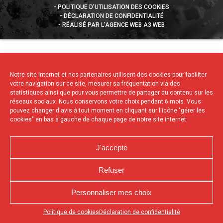
POLITIQUE D’UTILISATION DES COOKIES
DÉCLARATION DE CONFIDENTIALITÉ
RÉALISÉ PAR L’AGENCE WEB A3 WEB
Notre site internet et nos partenaires utilisent des cookies pour faciliter
votre navigation sur ce site, mesurer sa fréquentation via des
statistiques ainsi que pour vous permettre de partager du contenu sur les
réseaux sociaux. Nous conservons votre choix pendant 6 mois. Vous
pouvez changer d'avis à tout moment en cliquant sur l'icône "gérer les
cookies" en bas à gauche de chaque page de notre site internet.
J'accepte
Refuser
Personnaliser mes choix
Appuyez sur le bouton partager en bas de votre
Politique de cookies
Déclaration de confidentialité
navigateur, puis sur "Sur l'écran d'accueil" pour obtenir le