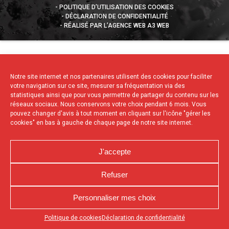
POLITIQUE D’UTILISATION DES COOKIES
DÉCLARATION DE CONFIDENTIALITÉ
RÉALISÉ PAR L’AGENCE WEB A3 WEB
Notre site internet et nos partenaires utilisent des cookies pour faciliter
votre navigation sur ce site, mesurer sa fréquentation via des
statistiques ainsi que pour vous permettre de partager du contenu sur les
réseaux sociaux. Nous conservons votre choix pendant 6 mois. Vous
pouvez changer d'avis à tout moment en cliquant sur l'icône "gérer les
cookies" en bas à gauche de chaque page de notre site internet.
J'accepte
Refuser
Personnaliser mes choix
Appuyez sur le bouton partager en bas de votre
Politique de cookies
Déclaration de confidentialité
navigateur, puis sur "Sur l'écran d'accueil" pour obtenir le