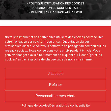
POLITIQUE D’UTILISATION DES COOKIES
DÉCLARATION DE CONFIDENTIALITÉ
RÉALISÉ PAR L’AGENCE WEB A3 WEB
Notre site internet et nos partenaires utilisent des cookies pour faciliter
votre navigation sur ce site, mesurer sa fréquentation via des
statistiques ainsi que pour vous permettre de partager du contenu sur les
réseaux sociaux. Nous conservons votre choix pendant 6 mois. Vous
pouvez changer d'avis à tout moment en cliquant sur l'icône "gérer les
cookies" en bas à gauche de chaque page de notre site internet.
J'accepte
Refuser
Personnaliser mes choix
Appuyez sur le bouton partager en bas de votre
Politique de cookies
Déclaration de confidentialité
navigateur, puis sur "Sur l'écran d'accueil" pour obtenir le