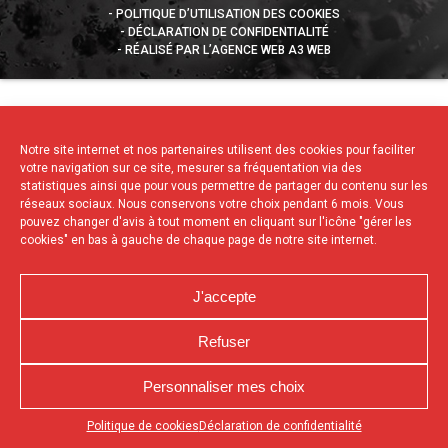
POLITIQUE D’UTILISATION DES COOKIES
DÉCLARATION DE CONFIDENTIALITÉ
RÉALISÉ PAR L’AGENCE WEB A3 WEB
Notre site internet et nos partenaires utilisent des cookies pour faciliter
votre navigation sur ce site, mesurer sa fréquentation via des
statistiques ainsi que pour vous permettre de partager du contenu sur les
réseaux sociaux. Nous conservons votre choix pendant 6 mois. Vous
pouvez changer d'avis à tout moment en cliquant sur l'icône "gérer les
cookies" en bas à gauche de chaque page de notre site internet.
J'accepte
Refuser
Personnaliser mes choix
Appuyez sur le bouton partager en bas de votre
Politique de cookies
Déclaration de confidentialité
navigateur, puis sur "Sur l'écran d'accueil" pour obtenir le