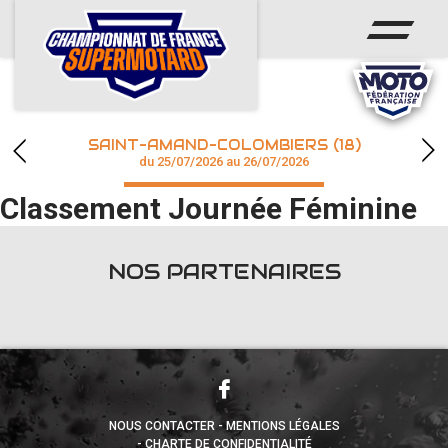
ACCUEIL
ACTUS
CALENDRIER
SAINT-AMAND-COLOMBIERS (18)
CHAMPIONNAT
du 25/07/2026 au 26/07/2026
Classement Journée Féminine
RÉSULTATS
PHOTOS / WEB TV
NOS PARTENAIRES
accéder à la billetterie
NOUS CONTACTER
MENTIONS LÉGALES
CHARTE DE CONFIDENTIALITÉ