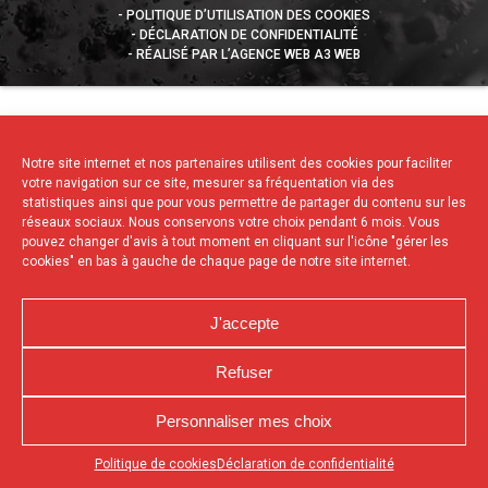
POLITIQUE D’UTILISATION DES COOKIES
DÉCLARATION DE CONFIDENTIALITÉ
RÉALISÉ PAR L’AGENCE WEB A3 WEB
Notre site internet et nos partenaires utilisent des cookies pour faciliter
votre navigation sur ce site, mesurer sa fréquentation via des
statistiques ainsi que pour vous permettre de partager du contenu sur les
réseaux sociaux. Nous conservons votre choix pendant 6 mois. Vous
pouvez changer d'avis à tout moment en cliquant sur l'icône "gérer les
cookies" en bas à gauche de chaque page de notre site internet.
J'accepte
Refuser
Personnaliser mes choix
Appuyez sur le bouton partager en bas de votre
Politique de cookies
Déclaration de confidentialité
navigateur, puis sur "Sur l'écran d'accueil" pour obtenir le