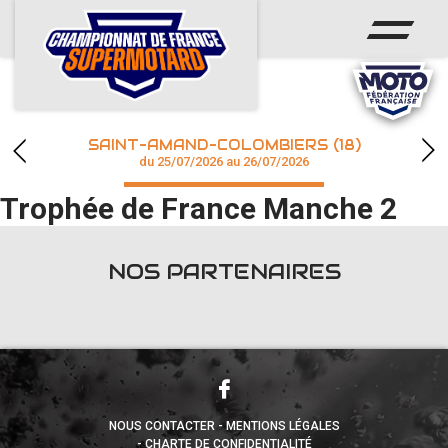
ACCUEIL
ACTUS
CALENDRIER
SAINT-AMAND-COLOMBIERS (18)
CHAMPIONNAT
du 25/07/2026 au 26/07/2026
Trophée de France Manche 2
RÉSULTATS
PHOTOS / WEB TV
NOS PARTENAIRES
accéder à la billetterie
NOUS CONTACTER
MENTIONS LÉGALES
CHARTE DE CONFIDENTIALITÉ