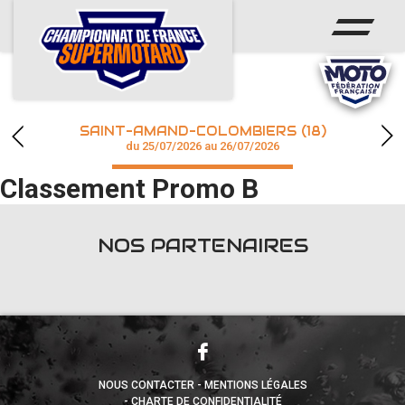
ACCUEIL
ACTUS
CALENDRIER
SAINT-AMAND-COLOMBIERS (18)
CHAMPIONNAT
du 25/07/2026 au 26/07/2026
Classement Promo B
RÉSULTATS
PHOTOS / WEB TV
NOS PARTENAIRES
accéder à la billetterie
NOUS CONTACTER
MENTIONS LÉGALES
CHARTE DE CONFIDENTIALITÉ