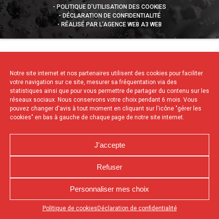
POLITIQUE D’UTILISATION DES COOKIES
DÉCLARATION DE CONFIDENTIALITÉ
RÉALISÉ PAR L’AGENCE WEB A3 WEB
Notre site internet et nos partenaires utilisent des cookies pour faciliter
votre navigation sur ce site, mesurer sa fréquentation via des
statistiques ainsi que pour vous permettre de partager du contenu sur les
réseaux sociaux. Nous conservons votre choix pendant 6 mois. Vous
pouvez changer d'avis à tout moment en cliquant sur l'icône "gérer les
cookies" en bas à gauche de chaque page de notre site internet.
J'accepte
Refuser
Personnaliser mes choix
Appuyez sur le bouton partager en bas de votre
Politique de cookies
Déclaration de confidentialité
navigateur, puis sur "Sur l'écran d'accueil" pour obtenir le