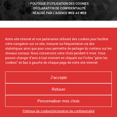
POLITIQUE D’UTILISATION DES COOKIES
DÉCLARATION DE CONFIDENTIALITÉ
RÉALISÉ PAR L’AGENCE WEB A3 WEB
Notre site internet et nos partenaires utilisent des cookies pour faciliter
votre navigation sur ce site, mesurer sa fréquentation via des
statistiques ainsi que pour vous permettre de partager du contenu sur les
réseaux sociaux. Nous conservons votre choix pendant 6 mois. Vous
pouvez changer d'avis à tout moment en cliquant sur l'icône "gérer les
cookies" en bas à gauche de chaque page de notre site internet.
J'accepte
Refuser
Personnaliser mes choix
Appuyez sur le bouton partager en bas de votre
Politique de cookies
Déclaration de confidentialité
navigateur, puis sur "Sur l'écran d'accueil" pour obtenir le