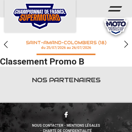
ACCUEIL
ACTUS
CALENDRIER
SAINT-AMAND-COLOMBIERS (18)
CHAMPIONNAT
du 25/07/2026 au 26/07/2026
Classement Promo B
RÉSULTATS
PHOTOS / WEB TV
NOS PARTENAIRES
accéder à la billetterie
NOUS CONTACTER
MENTIONS LÉGALES
CHARTE DE CONFIDENTIALITÉ