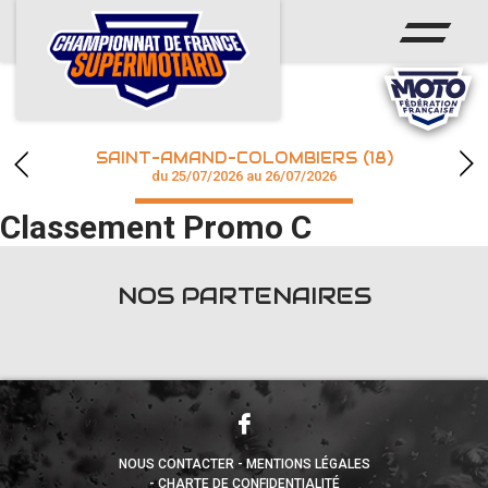
ACCUEIL
ACTUS
CALENDRIER
SAINT-AMAND-COLOMBIERS (18)
CHAMPIONNAT
du 25/07/2026 au 26/07/2026
Classement Promo C
RÉSULTATS
PHOTOS / WEB TV
NOS PARTENAIRES
accéder à la billetterie
NOUS CONTACTER
MENTIONS LÉGALES
CHARTE DE CONFIDENTIALITÉ