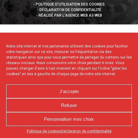
POLITIQUE D’UTILISATION DES COOKIES
DÉCLARATION DE CONFIDENTIALITÉ
RÉALISÉ PAR L’AGENCE WEB A3 WEB
Notre site internet et nos partenaires utilisent des cookies pour faciliter
votre navigation sur ce site, mesurer sa fréquentation via des
statistiques ainsi que pour vous permettre de partager du contenu sur les
réseaux sociaux. Nous conservons votre choix pendant 6 mois. Vous
pouvez changer d'avis à tout moment en cliquant sur l'icône "gérer les
cookies" en bas à gauche de chaque page de notre site internet.
J'accepte
Refuser
Personnaliser mes choix
Appuyez sur le bouton partager en bas de votre
Politique de cookies
Déclaration de confidentialité
navigateur, puis sur "Sur l'écran d'accueil" pour obtenir le