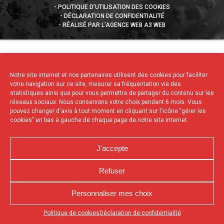
POLITIQUE D’UTILISATION DES COOKIES
DÉCLARATION DE CONFIDENTIALITÉ
RÉALISÉ PAR L’AGENCE WEB A3 WEB
Notre site internet et nos partenaires utilisent des cookies pour faciliter
votre navigation sur ce site, mesurer sa fréquentation via des
statistiques ainsi que pour vous permettre de partager du contenu sur les
réseaux sociaux. Nous conservons votre choix pendant 6 mois. Vous
pouvez changer d'avis à tout moment en cliquant sur l'icône "gérer les
cookies" en bas à gauche de chaque page de notre site internet.
J'accepte
Refuser
Personnaliser mes choix
Appuyez sur le bouton partager en bas de votre
Politique de cookies
Déclaration de confidentialité
navigateur, puis sur "Sur l'écran d'accueil" pour obtenir le