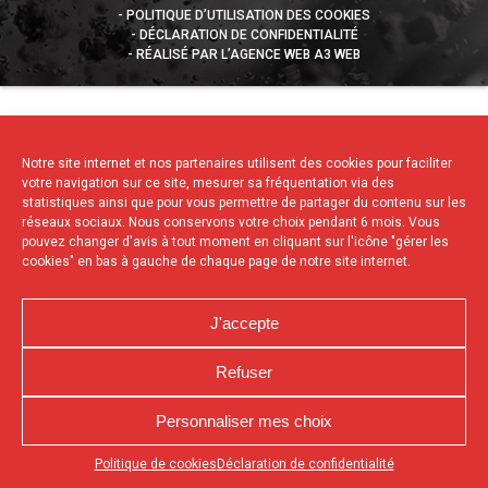
POLITIQUE D’UTILISATION DES COOKIES
DÉCLARATION DE CONFIDENTIALITÉ
RÉALISÉ PAR L’AGENCE WEB A3 WEB
Notre site internet et nos partenaires utilisent des cookies pour faciliter
votre navigation sur ce site, mesurer sa fréquentation via des
statistiques ainsi que pour vous permettre de partager du contenu sur les
réseaux sociaux. Nous conservons votre choix pendant 6 mois. Vous
pouvez changer d'avis à tout moment en cliquant sur l'icône "gérer les
cookies" en bas à gauche de chaque page de notre site internet.
J'accepte
Refuser
Personnaliser mes choix
Appuyez sur le bouton partager en bas de votre
Politique de cookies
Déclaration de confidentialité
navigateur, puis sur "Sur l'écran d'accueil" pour obtenir le