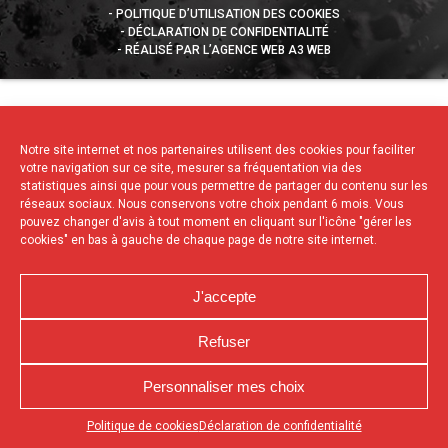
POLITIQUE D’UTILISATION DES COOKIES
DÉCLARATION DE CONFIDENTIALITÉ
RÉALISÉ PAR L’AGENCE WEB A3 WEB
Notre site internet et nos partenaires utilisent des cookies pour faciliter
votre navigation sur ce site, mesurer sa fréquentation via des
statistiques ainsi que pour vous permettre de partager du contenu sur les
réseaux sociaux. Nous conservons votre choix pendant 6 mois. Vous
pouvez changer d'avis à tout moment en cliquant sur l'icône "gérer les
cookies" en bas à gauche de chaque page de notre site internet.
J'accepte
Refuser
Personnaliser mes choix
Appuyez sur le bouton partager en bas de votre
Politique de cookies
Déclaration de confidentialité
navigateur, puis sur "Sur l'écran d'accueil" pour obtenir le