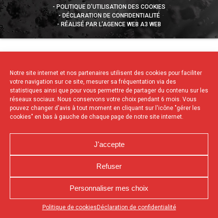
POLITIQUE D’UTILISATION DES COOKIES
DÉCLARATION DE CONFIDENTIALITÉ
RÉALISÉ PAR L’AGENCE WEB A3 WEB
Notre site internet et nos partenaires utilisent des cookies pour faciliter
votre navigation sur ce site, mesurer sa fréquentation via des
statistiques ainsi que pour vous permettre de partager du contenu sur les
réseaux sociaux. Nous conservons votre choix pendant 6 mois. Vous
pouvez changer d'avis à tout moment en cliquant sur l'icône "gérer les
cookies" en bas à gauche de chaque page de notre site internet.
J'accepte
Refuser
Personnaliser mes choix
Appuyez sur le bouton partager en bas de votre
Politique de cookies
Déclaration de confidentialité
navigateur, puis sur "Sur l'écran d'accueil" pour obtenir le