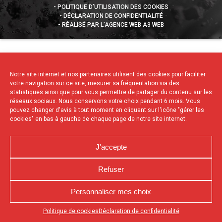
POLITIQUE D’UTILISATION DES COOKIES
DÉCLARATION DE CONFIDENTIALITÉ
RÉALISÉ PAR L’AGENCE WEB A3 WEB
Notre site internet et nos partenaires utilisent des cookies pour faciliter
votre navigation sur ce site, mesurer sa fréquentation via des
statistiques ainsi que pour vous permettre de partager du contenu sur les
réseaux sociaux. Nous conservons votre choix pendant 6 mois. Vous
pouvez changer d'avis à tout moment en cliquant sur l'icône "gérer les
cookies" en bas à gauche de chaque page de notre site internet.
J'accepte
Refuser
Personnaliser mes choix
Appuyez sur le bouton partager en bas de votre
Politique de cookies
Déclaration de confidentialité
navigateur, puis sur "Sur l'écran d'accueil" pour obtenir le