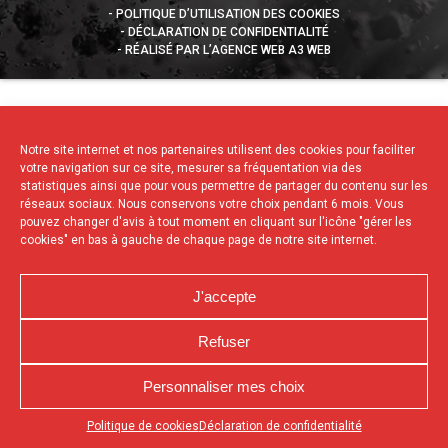
POLITIQUE D’UTILISATION DES COOKIES
DÉCLARATION DE CONFIDENTIALITÉ
RÉALISÉ PAR L’AGENCE WEB A3 WEB
Notre site internet et nos partenaires utilisent des cookies pour faciliter
votre navigation sur ce site, mesurer sa fréquentation via des
statistiques ainsi que pour vous permettre de partager du contenu sur les
réseaux sociaux. Nous conservons votre choix pendant 6 mois. Vous
pouvez changer d'avis à tout moment en cliquant sur l'icône "gérer les
cookies" en bas à gauche de chaque page de notre site internet.
J'accepte
Refuser
Personnaliser mes choix
Appuyez sur le bouton partager en bas de votre
Politique de cookies
Déclaration de confidentialité
navigateur, puis sur "Sur l'écran d'accueil" pour obtenir le