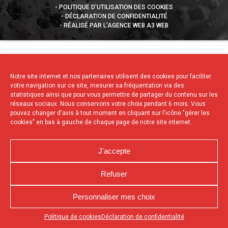
POLITIQUE D’UTILISATION DES COOKIES
DÉCLARATION DE CONFIDENTIALITÉ
RÉALISÉ PAR L’AGENCE WEB A3 WEB
Notre site internet et nos partenaires utilisent des cookies pour faciliter
votre navigation sur ce site, mesurer sa fréquentation via des
statistiques ainsi que pour vous permettre de partager du contenu sur les
réseaux sociaux. Nous conservons votre choix pendant 6 mois. Vous
pouvez changer d'avis à tout moment en cliquant sur l'icône "gérer les
cookies" en bas à gauche de chaque page de notre site internet.
J'accepte
Refuser
Personnaliser mes choix
Appuyez sur le bouton partager en bas de votre
Politique de cookies
Déclaration de confidentialité
navigateur, puis sur "Sur l'écran d'accueil" pour obtenir le