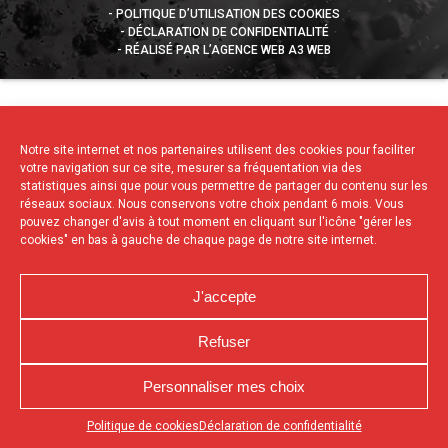
POLITIQUE D’UTILISATION DES COOKIES
DÉCLARATION DE CONFIDENTIALITÉ
RÉALISÉ PAR L’AGENCE WEB A3 WEB
Notre site internet et nos partenaires utilisent des cookies pour faciliter
votre navigation sur ce site, mesurer sa fréquentation via des
statistiques ainsi que pour vous permettre de partager du contenu sur les
réseaux sociaux. Nous conservons votre choix pendant 6 mois. Vous
pouvez changer d'avis à tout moment en cliquant sur l'icône "gérer les
cookies" en bas à gauche de chaque page de notre site internet.
J'accepte
Refuser
Personnaliser mes choix
Appuyez sur le bouton partager en bas de votre
Politique de cookies
Déclaration de confidentialité
navigateur, puis sur "Sur l'écran d'accueil" pour obtenir le