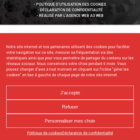
POLITIQUE D’UTILISATION DES COOKIES
DÉCLARATION DE CONFIDENTIALITÉ
RÉALISÉ PAR L’AGENCE WEB A3 WEB
Notre site internet et nos partenaires utilisent des cookies pour faciliter
votre navigation sur ce site, mesurer sa fréquentation via des
statistiques ainsi que pour vous permettre de partager du contenu sur les
réseaux sociaux. Nous conservons votre choix pendant 6 mois. Vous
pouvez changer d'avis à tout moment en cliquant sur l'icône "gérer les
cookies" en bas à gauche de chaque page de notre site internet.
J'accepte
Refuser
Personnaliser mes choix
Appuyez sur le bouton partager en bas de votre
Politique de cookies
Déclaration de confidentialité
navigateur, puis sur "Sur l'écran d'accueil" pour obtenir le