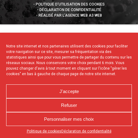
POLITIQUE D’UTILISATION DES COOKIES
DÉCLARATION DE CONFIDENTIALITÉ
RÉALISÉ PAR L’AGENCE WEB A3 WEB
Notre site internet et nos partenaires utilisent des cookies pour faciliter
votre navigation sur ce site, mesurer sa fréquentation via des
statistiques ainsi que pour vous permettre de partager du contenu sur les
réseaux sociaux. Nous conservons votre choix pendant 6 mois. Vous
pouvez changer d'avis à tout moment en cliquant sur l'icône "gérer les
cookies" en bas à gauche de chaque page de notre site internet.
J'accepte
Refuser
Personnaliser mes choix
Appuyez sur le bouton partager en bas de votre
Politique de cookies
Déclaration de confidentialité
navigateur, puis sur "Sur l'écran d'accueil" pour obtenir le