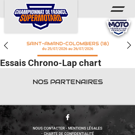
ACCUEIL
ACTUS
CALENDRIER
SAINT-AMAND-COLOMBIERS (18)
CHAMPIONNAT
du 25/07/2026 au 26/07/2026
Essais Chrono-Lap chart
RÉSULTATS
PHOTOS / WEB TV
NOS PARTENAIRES
accéder à la billetterie
NOUS CONTACTER
MENTIONS LÉGALES
CHARTE DE CONFIDENTIALITÉ