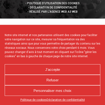
POLITIQUE D’UTILISATION DES COOKIES
DÉCLARATION DE CONFIDENTIALITÉ
RÉALISÉ PAR L’AGENCE WEB A3 WEB
Notre site internet et nos partenaires utilisent des cookies pour faciliter
votre navigation sur ce site, mesurer sa fréquentation via des
statistiques ainsi que pour vous permettre de partager du contenu sur les
réseaux sociaux. Nous conservons votre choix pendant 6 mois. Vous
pouvez changer d'avis à tout moment en cliquant sur l'icône "gérer les
cookies" en bas à gauche de chaque page de notre site internet.
J'accepte
Refuser
Personnaliser mes choix
Appuyez sur le bouton partager en bas de votre
Politique de cookies
Déclaration de confidentialité
navigateur, puis sur "Sur l'écran d'accueil" pour obtenir le