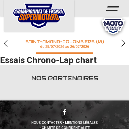
ACCUEIL
ACTUS
CALENDRIER
SAINT-AMAND-COLOMBIERS (18)
CHAMPIONNAT
du 25/07/2026 au 26/07/2026
Essais Chrono-Lap chart
RÉSULTATS
PHOTOS / WEB TV
NOS PARTENAIRES
accéder à la billetterie
NOUS CONTACTER
MENTIONS LÉGALES
CHARTE DE CONFIDENTIALITÉ