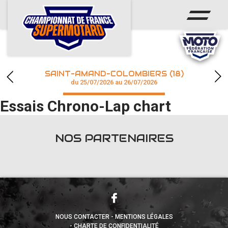
ACCUEIL
ACTUS
CALENDRIER
SAINT-AMAND-COLOMBIERS (18)
CHAMPIONNAT
du 25/07/2026 au 26/07/2026
Essais Chrono-Lap chart
RÉSULTATS
PHOTOS / WEB TV
NOS PARTENAIRES
accéder à la billetterie
NOUS CONTACTER
MENTIONS LÉGALES
CHARTE DE CONFIDENTIALITÉ