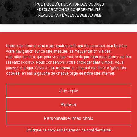
POLITIQUE D’UTILISATION DES COOKIES
DÉCLARATION DE CONFIDENTIALITÉ
RÉALISÉ PAR L’AGENCE WEB A3 WEB
Notre site internet et nos partenaires utilisent des cookies pour faciliter
votre navigation sur ce site, mesurer sa fréquentation via des
statistiques ainsi que pour vous permettre de partager du contenu sur les
réseaux sociaux. Nous conservons votre choix pendant 6 mois. Vous
pouvez changer d'avis à tout moment en cliquant sur l'icône "gérer les
cookies" en bas à gauche de chaque page de notre site internet.
J'accepte
Refuser
Personnaliser mes choix
Appuyez sur le bouton partager en bas de votre
Politique de cookies
Déclaration de confidentialité
navigateur, puis sur "Sur l'écran d'accueil" pour obtenir le