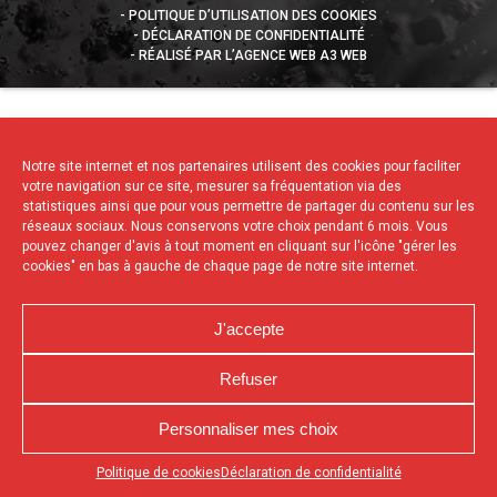
POLITIQUE D’UTILISATION DES COOKIES
DÉCLARATION DE CONFIDENTIALITÉ
RÉALISÉ PAR L’AGENCE WEB A3 WEB
Notre site internet et nos partenaires utilisent des cookies pour faciliter
votre navigation sur ce site, mesurer sa fréquentation via des
statistiques ainsi que pour vous permettre de partager du contenu sur les
réseaux sociaux. Nous conservons votre choix pendant 6 mois. Vous
pouvez changer d'avis à tout moment en cliquant sur l'icône "gérer les
cookies" en bas à gauche de chaque page de notre site internet.
J'accepte
Refuser
Personnaliser mes choix
Appuyez sur le bouton partager en bas de votre
Politique de cookies
Déclaration de confidentialité
navigateur, puis sur "Sur l'écran d'accueil" pour obtenir le