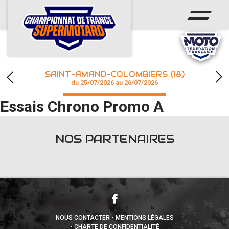
ACCUEIL
ACTUS
CALENDRIER
SAINT-AMAND-COLOMBIERS (18)
CHAMPIONNAT
du 25/07/2026 au 26/07/2026
Essais Chrono Promo A
RÉSULTATS
PHOTOS / WEB TV
NOS PARTENAIRES
accéder à la billetterie
NOUS CONTACTER
MENTIONS LÉGALES
CHARTE DE CONFIDENTIALITÉ