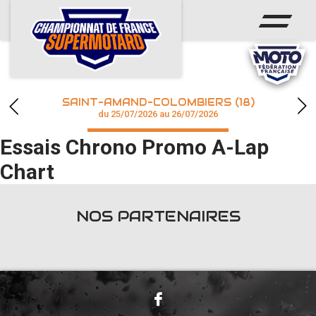
ACCUEIL
ACTUS
CALENDRIER
SAINT-AMAND-COLOMBIERS (18)
CHAMPIONNAT
du 25/07/2026 au 26/07/2026
Essais Chrono Promo A-Lap
RÉSULTATS
Chart
PHOTOS / WEB TV
NOS PARTENAIRES
accéder à la billetterie