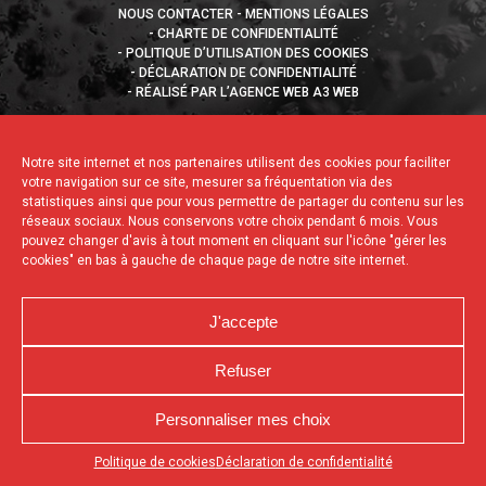
NOUS CONTACTER
MENTIONS LÉGALES
CHARTE DE CONFIDENTIALITÉ
POLITIQUE D’UTILISATION DES COOKIES
DÉCLARATION DE CONFIDENTIALITÉ
RÉALISÉ PAR L’AGENCE WEB A3 WEB
Notre site internet et nos partenaires utilisent des cookies pour faciliter
votre navigation sur ce site, mesurer sa fréquentation via des
statistiques ainsi que pour vous permettre de partager du contenu sur les
réseaux sociaux. Nous conservons votre choix pendant 6 mois. Vous
pouvez changer d'avis à tout moment en cliquant sur l'icône "gérer les
cookies" en bas à gauche de chaque page de notre site internet.
J'accepte
Refuser
Personnaliser mes choix
Appuyez sur le bouton partager en bas de votre
Politique de cookies
Déclaration de confidentialité
navigateur, puis sur "Sur l'écran d'accueil" pour obtenir le