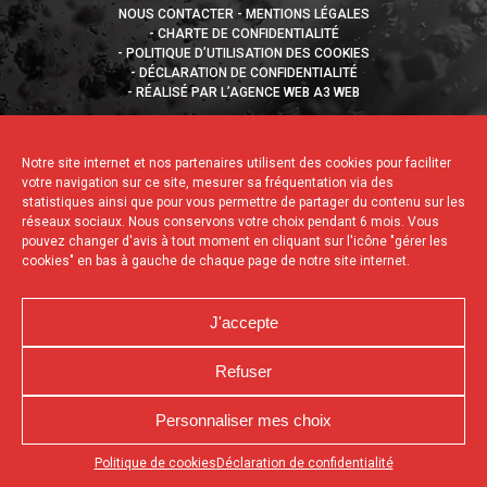
NOUS CONTACTER
MENTIONS LÉGALES
CHARTE DE CONFIDENTIALITÉ
POLITIQUE D’UTILISATION DES COOKIES
DÉCLARATION DE CONFIDENTIALITÉ
RÉALISÉ PAR L’AGENCE WEB A3 WEB
Notre site internet et nos partenaires utilisent des cookies pour faciliter
votre navigation sur ce site, mesurer sa fréquentation via des
statistiques ainsi que pour vous permettre de partager du contenu sur les
réseaux sociaux. Nous conservons votre choix pendant 6 mois. Vous
pouvez changer d'avis à tout moment en cliquant sur l'icône "gérer les
cookies" en bas à gauche de chaque page de notre site internet.
J'accepte
Refuser
Personnaliser mes choix
Appuyez sur le bouton partager en bas de votre
Politique de cookies
Déclaration de confidentialité
navigateur, puis sur "Sur l'écran d'accueil" pour obtenir le