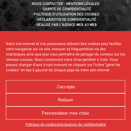
NOUS CONTACTER
MENTIONS LÉGALES
CHARTE DE CONFIDENTIALITÉ
POLITIQUE D’UTILISATION DES COOKIES
DÉCLARATION DE CONFIDENTIALITÉ
RÉALISÉ PAR L’AGENCE WEB A3 WEB
Notre site internet et nos partenaires utilisent des cookies pour faciliter
votre navigation sur ce site, mesurer sa fréquentation via des
statistiques ainsi que pour vous permettre de partager du contenu sur les
réseaux sociaux. Nous conservons votre choix pendant 6 mois. Vous
pouvez changer d'avis à tout moment en cliquant sur l'icône "gérer les
cookies" en bas à gauche de chaque page de notre site internet.
J'accepte
Refuser
Personnaliser mes choix
Appuyez sur le bouton partager en bas de votre
Politique de cookies
Déclaration de confidentialité
navigateur, puis sur "Sur l'écran d'accueil" pour obtenir le