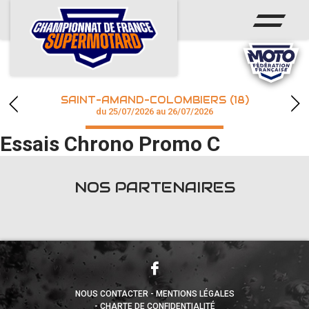
ACCUEIL
ACTUS
CALENDRIER
SAINT-AMAND-COLOMBIERS (18)
CHAMPIONNAT
du 25/07/2026 au 26/07/2026
Essais Chrono Promo C
RÉSULTATS
PHOTOS / WEB TV
NOS PARTENAIRES
accéder à la billetterie
NOUS CONTACTER
MENTIONS LÉGALES
CHARTE DE CONFIDENTIALITÉ