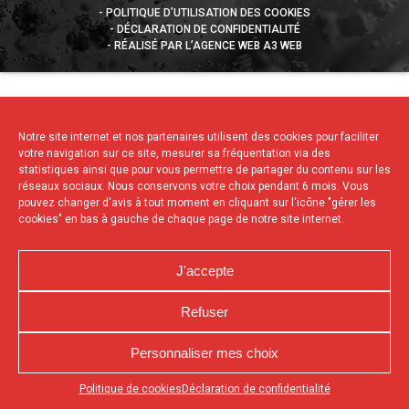
POLITIQUE D’UTILISATION DES COOKIES
DÉCLARATION DE CONFIDENTIALITÉ
RÉALISÉ PAR L’AGENCE WEB A3 WEB
Notre site internet et nos partenaires utilisent des cookies pour faciliter
votre navigation sur ce site, mesurer sa fréquentation via des
statistiques ainsi que pour vous permettre de partager du contenu sur les
réseaux sociaux. Nous conservons votre choix pendant 6 mois. Vous
pouvez changer d'avis à tout moment en cliquant sur l'icône "gérer les
cookies" en bas à gauche de chaque page de notre site internet.
J'accepte
Refuser
Personnaliser mes choix
Appuyez sur le bouton partager en bas de votre
Politique de cookies
Déclaration de confidentialité
navigateur, puis sur "Sur l'écran d'accueil" pour obtenir le