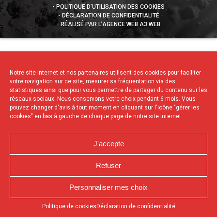
POLITIQUE D’UTILISATION DES COOKIES
DÉCLARATION DE CONFIDENTIALITÉ
RÉALISÉ PAR L’AGENCE WEB A3 WEB
Notre site internet et nos partenaires utilisent des cookies pour faciliter
votre navigation sur ce site, mesurer sa fréquentation via des
statistiques ainsi que pour vous permettre de partager du contenu sur les
réseaux sociaux. Nous conservons votre choix pendant 6 mois. Vous
pouvez changer d'avis à tout moment en cliquant sur l'icône "gérer les
cookies" en bas à gauche de chaque page de notre site internet.
J'accepte
Refuser
Personnaliser mes choix
Appuyez sur le bouton partager en bas de votre
Politique de cookies
Déclaration de confidentialité
navigateur, puis sur "Sur l'écran d'accueil" pour obtenir le