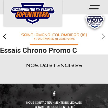
ACCUEIL
ACTUS
CALENDRIER
SAINT-AMAND-COLOMBIERS (18)
CHAMPIONNAT
du 25/07/2026 au 26/07/2026
Essais Chrono Promo C
RÉSULTATS
PHOTOS / WEB TV
NOS PARTENAIRES
accéder à la billetterie
NOUS CONTACTER
MENTIONS LÉGALES
CHARTE DE CONFIDENTIALITÉ