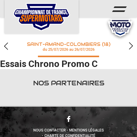
ACCUEIL
ACTUS
CALENDRIER
SAINT-AMAND-COLOMBIERS (18)
CHAMPIONNAT
du 25/07/2026 au 26/07/2026
Essais Chrono Promo C
RÉSULTATS
PHOTOS / WEB TV
NOS PARTENAIRES
accéder à la billetterie
NOUS CONTACTER
MENTIONS LÉGALES
CHARTE DE CONFIDENTIALITÉ