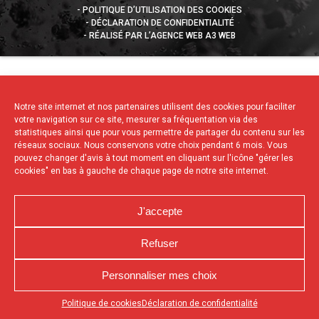
POLITIQUE D’UTILISATION DES COOKIES
DÉCLARATION DE CONFIDENTIALITÉ
RÉALISÉ PAR L’AGENCE WEB A3 WEB
Notre site internet et nos partenaires utilisent des cookies pour faciliter
votre navigation sur ce site, mesurer sa fréquentation via des
statistiques ainsi que pour vous permettre de partager du contenu sur les
réseaux sociaux. Nous conservons votre choix pendant 6 mois. Vous
pouvez changer d'avis à tout moment en cliquant sur l'icône "gérer les
cookies" en bas à gauche de chaque page de notre site internet.
J'accepte
Refuser
Personnaliser mes choix
Appuyez sur le bouton partager en bas de votre
Politique de cookies
Déclaration de confidentialité
navigateur, puis sur "Sur l'écran d'accueil" pour obtenir le