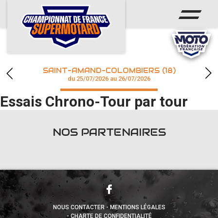
ACCUEIL
ACTUS
CALENDRIER
SAINT-AMAND-COLOMBIERS (18)
CHAMPIONNAT
du 25/07/2026 au 26/07/2026
Essais Chrono-Tour par tour
RÉSULTATS
PHOTOS / WEB TV
NOS PARTENAIRES
accéder à la billetterie
NOUS CONTACTER
MENTIONS LÉGALES
CHARTE DE CONFIDENTIALITÉ