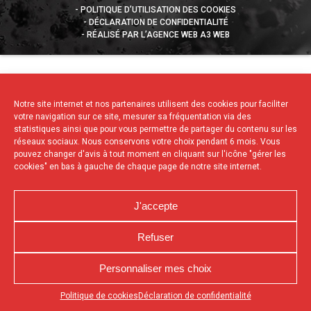
POLITIQUE D’UTILISATION DES COOKIES
DÉCLARATION DE CONFIDENTIALITÉ
RÉALISÉ PAR L’AGENCE WEB A3 WEB
Notre site internet et nos partenaires utilisent des cookies pour faciliter
votre navigation sur ce site, mesurer sa fréquentation via des
statistiques ainsi que pour vous permettre de partager du contenu sur les
réseaux sociaux. Nous conservons votre choix pendant 6 mois. Vous
pouvez changer d'avis à tout moment en cliquant sur l'icône "gérer les
cookies" en bas à gauche de chaque page de notre site internet.
J'accepte
Refuser
Personnaliser mes choix
Appuyez sur le bouton partager en bas de votre
Politique de cookies
Déclaration de confidentialité
navigateur, puis sur "Sur l'écran d'accueil" pour obtenir le