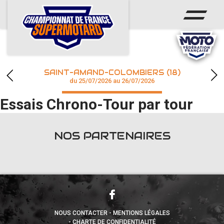
ACCUEIL
ACTUS
CALENDRIER
SAINT-AMAND-COLOMBIERS (18)
CHAMPIONNAT
du 25/07/2026 au 26/07/2026
Essais Chrono-Tour par tour
RÉSULTATS
PHOTOS / WEB TV
NOS PARTENAIRES
accéder à la billetterie
NOUS CONTACTER
MENTIONS LÉGALES
CHARTE DE CONFIDENTIALITÉ