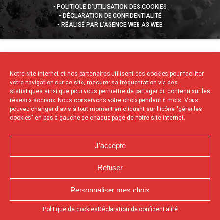
POLITIQUE D’UTILISATION DES COOKIES
DÉCLARATION DE CONFIDENTIALITÉ
RÉALISÉ PAR L’AGENCE WEB A3 WEB
Notre site internet et nos partenaires utilisent des cookies pour faciliter
votre navigation sur ce site, mesurer sa fréquentation via des
statistiques ainsi que pour vous permettre de partager du contenu sur les
réseaux sociaux. Nous conservons votre choix pendant 6 mois. Vous
pouvez changer d'avis à tout moment en cliquant sur l'icône "gérer les
cookies" en bas à gauche de chaque page de notre site internet.
J'accepte
Refuser
Personnaliser mes choix
Appuyez sur le bouton partager en bas de votre
Politique de cookies
Déclaration de confidentialité
navigateur, puis sur "Sur l'écran d'accueil" pour obtenir le