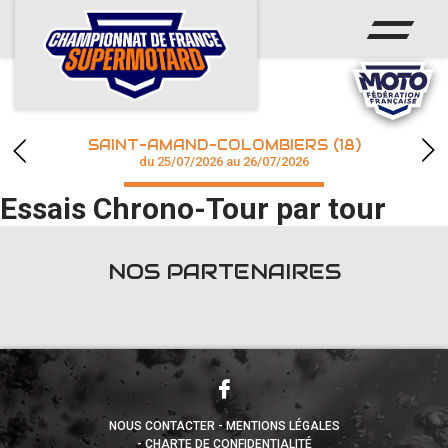
ACCUEIL
ACTUS
CALENDRIER
SAINT-AMAND-COLOMBIERS (18)
CHAMPIONNAT
du 25/07/2026 au 26/07/2026
Essais Chrono-Tour par tour
RÉSULTATS
PHOTOS / WEB TV
NOS PARTENAIRES
accéder à la billetterie
NOUS CONTACTER
MENTIONS LÉGALES
CHARTE DE CONFIDENTIALITÉ