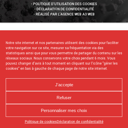
POLITIQUE D’UTILISATION DES COOKIES
DÉCLARATION DE CONFIDENTIALITÉ
RÉALISÉ PAR L’AGENCE WEB A3 WEB
Notre site internet et nos partenaires utilisent des cookies pour faciliter
votre navigation sur ce site, mesurer sa fréquentation via des
statistiques ainsi que pour vous permettre de partager du contenu sur les
réseaux sociaux. Nous conservons votre choix pendant 6 mois. Vous
pouvez changer d'avis à tout moment en cliquant sur l'icône "gérer les
cookies" en bas à gauche de chaque page de notre site internet.
J'accepte
Refuser
Personnaliser mes choix
Appuyez sur le bouton partager en bas de votre
Politique de cookies
Déclaration de confidentialité
navigateur, puis sur "Sur l'écran d'accueil" pour obtenir le