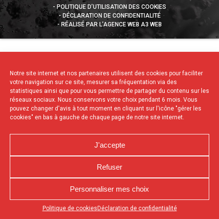
POLITIQUE D’UTILISATION DES COOKIES
DÉCLARATION DE CONFIDENTIALITÉ
RÉALISÉ PAR L’AGENCE WEB A3 WEB
Notre site internet et nos partenaires utilisent des cookies pour faciliter
votre navigation sur ce site, mesurer sa fréquentation via des
statistiques ainsi que pour vous permettre de partager du contenu sur les
réseaux sociaux. Nous conservons votre choix pendant 6 mois. Vous
pouvez changer d'avis à tout moment en cliquant sur l'icône "gérer les
cookies" en bas à gauche de chaque page de notre site internet.
J'accepte
Refuser
Personnaliser mes choix
Appuyez sur le bouton partager en bas de votre
Politique de cookies
Déclaration de confidentialité
navigateur, puis sur "Sur l'écran d'accueil" pour obtenir le