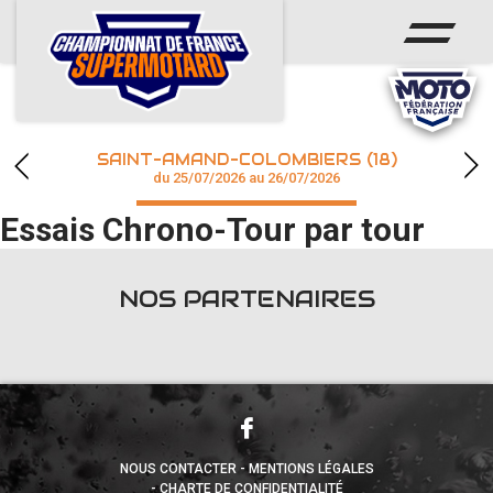
ACCUEIL
ACTUS
CALENDRIER
SAINT-AMAND-COLOMBIERS (18)
CHAMPIONNAT
du 25/07/2026 au 26/07/2026
Essais Chrono-Tour par tour
RÉSULTATS
PHOTOS / WEB TV
NOS PARTENAIRES
accéder à la billetterie
NOUS CONTACTER
MENTIONS LÉGALES
CHARTE DE CONFIDENTIALITÉ