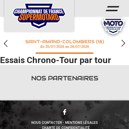
ACCUEIL
ACTUS
CALENDRIER
SAINT-AMAND-COLOMBIERS (18)
CHAMPIONNAT
du 25/07/2026 au 26/07/2026
Essais Chrono-Tour par tour
RÉSULTATS
PHOTOS / WEB TV
NOS PARTENAIRES
accéder à la billetterie
NOUS CONTACTER
MENTIONS LÉGALES
CHARTE DE CONFIDENTIALITÉ