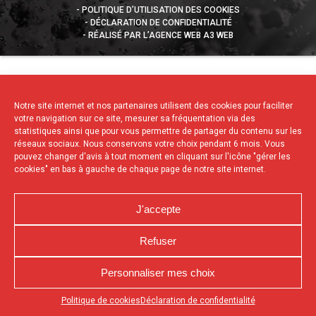
POLITIQUE D’UTILISATION DES COOKIES
DÉCLARATION DE CONFIDENTIALITÉ
RÉALISÉ PAR L’AGENCE WEB A3 WEB
Notre site internet et nos partenaires utilisent des cookies pour faciliter
votre navigation sur ce site, mesurer sa fréquentation via des
statistiques ainsi que pour vous permettre de partager du contenu sur les
réseaux sociaux. Nous conservons votre choix pendant 6 mois. Vous
pouvez changer d'avis à tout moment en cliquant sur l'icône "gérer les
cookies" en bas à gauche de chaque page de notre site internet.
J'accepte
Refuser
Personnaliser mes choix
Appuyez sur le bouton partager en bas de votre
Politique de cookies
Déclaration de confidentialité
navigateur, puis sur "Sur l'écran d'accueil" pour obtenir le