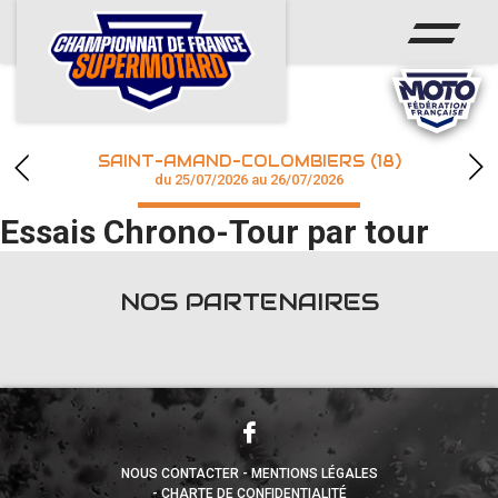
ACCUEIL
ACTUS
CALENDRIER
SAINT-AMAND-COLOMBIERS (18)
CHAMPIONNAT
du 25/07/2026 au 26/07/2026
Essais Chrono-Tour par tour
RÉSULTATS
PHOTOS / WEB TV
NOS PARTENAIRES
accéder à la billetterie
NOUS CONTACTER
MENTIONS LÉGALES
CHARTE DE CONFIDENTIALITÉ