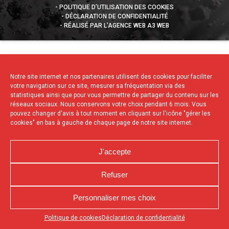
POLITIQUE D’UTILISATION DES COOKIES
DÉCLARATION DE CONFIDENTIALITÉ
RÉALISÉ PAR L’AGENCE WEB A3 WEB
Notre site internet et nos partenaires utilisent des cookies pour faciliter
votre navigation sur ce site, mesurer sa fréquentation via des
statistiques ainsi que pour vous permettre de partager du contenu sur les
réseaux sociaux. Nous conservons votre choix pendant 6 mois. Vous
pouvez changer d'avis à tout moment en cliquant sur l'icône "gérer les
cookies" en bas à gauche de chaque page de notre site internet.
J'accepte
Refuser
Personnaliser mes choix
Appuyez sur le bouton partager en bas de votre
Politique de cookies
Déclaration de confidentialité
navigateur, puis sur "Sur l'écran d'accueil" pour obtenir le